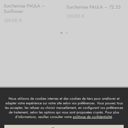
Surchemise PAULA –
Surchemise PAULA – 72.25
Sunflower
139,00
€
129,00
€
Contact
Conditions générales de vente
Mentions légales