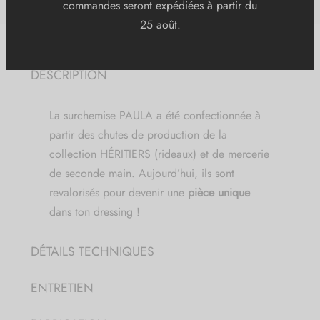
(slow) summer
La boutique reste ouverte cet été : vos
commandes seront expédiées à partir du
DESCRIPTION
25 août.
La surchemise PAULA a été confectionnée à
partir des chutes de production de la
collection HÉRITIERS (rideaux) et de mercerie
de seconde main. Aujourd’hui, ils sont
revalorisés pour devenir une
pièce unique
dans ton dressing !
DÉTAILS TECHNIQUES
ENTRETIEN