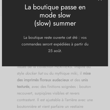
Ajouter au panier
Alternative:
La boutique passe en
DESCRIPTION
mode slow
(slow) summer
Pensé comme un accessoire pour réduire les
déchets textiles, le
beanie MUTOS
est
confectionné à partir des chutes de tissus
La boutique reste ouverte cet été : vos
issues de la collection HÉRITIERS. Inspiré du
commandes seront expédiées à partir du
style
docker hat
ou du mythique miki, il
mixe
25 août.
des imprimés floraux audacieux
et des
unis
texturés
, avec des finitions soignées : bouton
recouvert, surpiqûres visibles et revers
contrastant. Il est ajustable à l’arrière avec une
boutonnière et vient parfaire un vestiaire